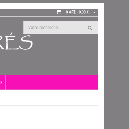
0 ART. - 0,00 €
US