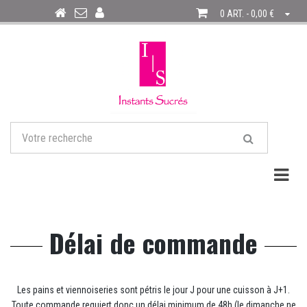
0 ART. - 0,00 €
Togg
Délai de commande
Les pains et viennoiseries sont pétris le jour J pour une cuisson à J+1.
Toute commande requiert donc un délai minimum de 48h (le dimanche ne