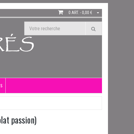
0 ART. - 0,00 €
US
lat passion)