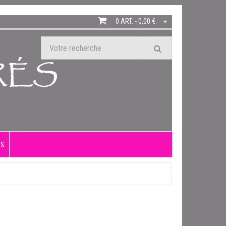
0 ART. - 0,00 €
US