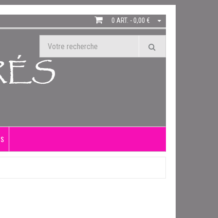
0 ART. - 0,00 €
US