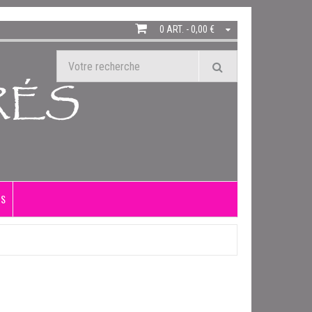
0 ART. - 0,00 €
US