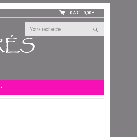
0 ART. - 0,00 €
US